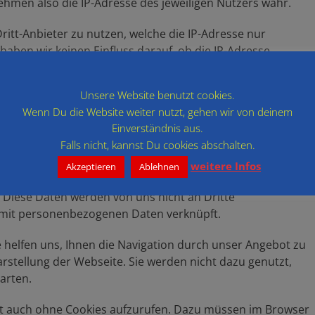
nehmen also die IP-Adresse des jeweiligen Nutzers wahr.
ritt-Anbieter zu nutzen, welche die IP-Adresse nur
haben wir keinen Einfluss darauf, ob die IP-Adresse
gang dient in dem Fall unter anderem statistischen
ass die IP-Adresse gespeichert wird, weisen wir unsere
Unsere Website benutzt cookies.
Wenn Du die Website weiter nutzt, gehen wir von deinem
Einverständnis aus.
Falls nicht, kannst Du cookies abschalten.
s. Das sind Textdateien, die vom Server aus auf Ihrem
weitere Infos
Akzeptieren
Ablehnen
Informationen zum Browser, zur IP-Adresse, dem
 Diese Daten werden von uns nicht an Dritte
mit personenbezogenen Daten verknüpft.
e helfen uns, Ihnen die Navigation durch unser Angebot zu
arstellung der Webseite. Sie werden nicht dazu genutzt,
arten.
ot auch ohne Cookies aufzurufen. Dazu müssen im Browser