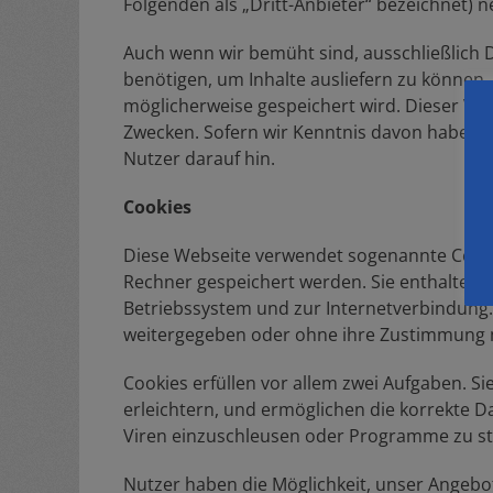
Folgenden als „Dritt-Anbieter“ bezeichnet) 
Auch wenn wir bemüht sind, ausschließlich D
benötigen, um Inhalte ausliefern zu können, 
möglicherweise gespeichert wird. Dieser Vor
Zwecken. Sofern wir Kenntnis davon haben, d
Nutzer darauf hin.
Cookies
Diese Webseite verwendet sogenannte Cookie
Rechner gespeichert werden. Sie enthalten 
Betriebssystem und zur Internetverbindung.
weitergegeben oder ohne ihre Zustimmung 
Cookies erfüllen vor allem zwei Aufgaben. Si
erleichtern, und ermöglichen die korrekte D
Viren einzuschleusen oder Programme zu st
Nutzer haben die Möglichkeit, unser Angeb