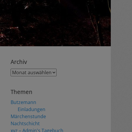
Archiv
Archiv
Themen
Butzemann
Einladungen
Märchenstunde
Nachtschicht
xyz – Admin's Tagebuch