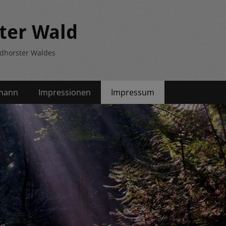
ter Wald
ndhorster Waldes
mann
Impressionen
Impressum