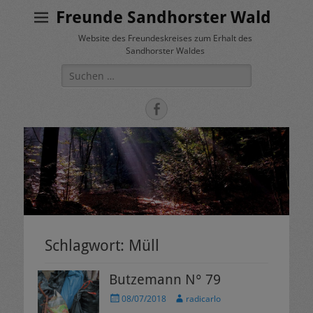
Freunde Sandhorster Wald
Website des Freundeskreises zum Erhalt des
Sandhorster Waldes
Suche
nach:
Facebook
Schlagwort:
Müll
Butzemann N° 79
Veröffentlicht
Autor
08/07/2018
radicarlo
am