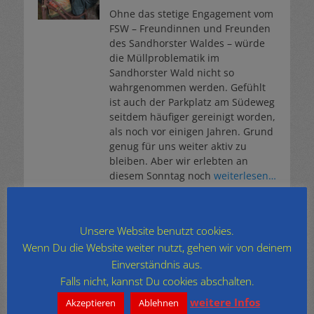
Ohne das stetige Engagement vom
FSW – Freundinnen und Freunden
des Sandhorster Waldes – würde
die Müllproblematik im
Sandhorster Wald nicht so
wahrgenommen werden. Gefühlt
ist auch der Parkplatz am Südeweg
seitdem häufiger gereinigt worden,
als noch vor einigen Jahren. Grund
genug für uns weiter aktiv zu
bleiben. Aber wir erlebten an
diesem Sonntag noch
weiterlesen…
Archiv
Unsere Website benutzt cookies.
Archiv
Wenn Du die Website weiter nutzt, gehen wir von deinem
Einverständnis aus.
Falls nicht, kannst Du cookies abschalten.
Themen
weitere Infos
Akzeptieren
Ablehnen
Butzemann