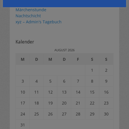
Einladungen
Märchenstunde
Nachtschicht
xyz – Admin's Tagebuch
Kalender
AUGUST 2026
M
D
M
D
F
S
S
1
2
3
4
5
6
7
8
9
10
11
12
13
14
15
16
17
18
19
20
21
22
23
24
25
26
27
28
29
30
31