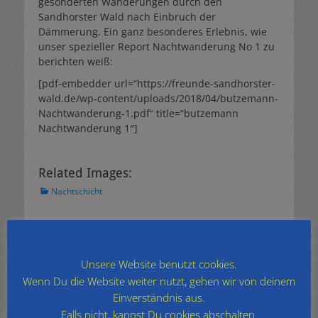
gesonderten Wanderungen durch den
Sandhorster Wald nach Einbruch der
Dämmerung. Ein ganz besonderes Erlebnis, wie
unser spezieller Report Nachtwanderung No 1 zu
berichten weiß:
[pdf-embedder url=“https://freunde-sandhorster-
wald.de/wp-content/uploads/2018/04/butzemann-
Nachtwanderung-1.pdf“ title=“butzemann
Nachtwanderung 1″]
Related Images:
Kategorien
Nachtschicht
Beitragsnavigation
← Zurück
Weiter →
Vorheriger
Nächster
Butzemann N° 76
Butzemann N° 77
Beitrag:
Beitrag:
Unsere Website benutzt cookies.
Wenn Du die Website weiter nutzt, gehen wir von deinem
Archiv
Einverständnis aus.
Archiv
Falls nicht, kannst Du cookies abschalten.