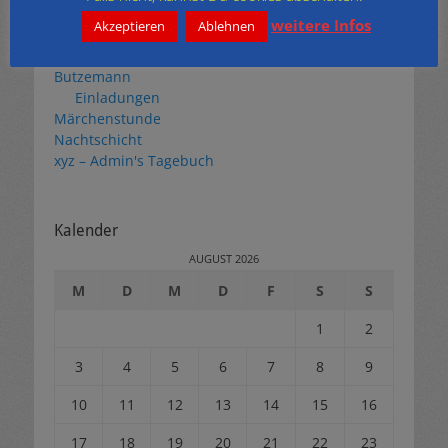
weitere Infos
Akzeptieren
Ablehnen
Themen
Butzemann
Einladungen
Märchenstunde
Nachtschicht
xyz – Admin's Tagebuch
Kalender
AUGUST 2026
M
D
M
D
F
S
S
1
2
3
4
5
6
7
8
9
10
11
12
13
14
15
16
17
18
19
20
21
22
23