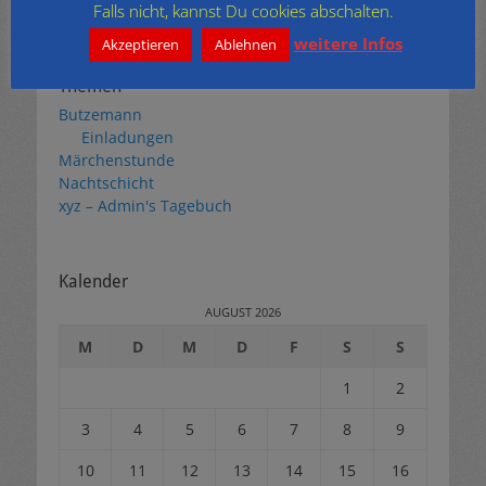
Archiv
Falls nicht, kannst Du cookies abschalten.
weitere Infos
Akzeptieren
Ablehnen
Themen
Butzemann
Einladungen
Märchenstunde
Nachtschicht
xyz – Admin's Tagebuch
Kalender
AUGUST 2026
M
D
M
D
F
S
S
1
2
3
4
5
6
7
8
9
10
11
12
13
14
15
16