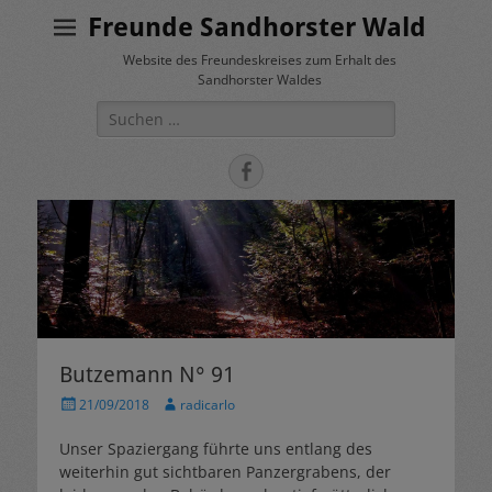
Freunde Sandhorster Wald
Website des Freundeskreises zum Erhalt des
Sandhorster Waldes
Suche
nach:
Facebook
Butzemann N° 91
Veröffentlicht
Autor
21/09/2018
radicarlo
am
Unser Spaziergang führte uns entlang des
weiterhin gut sichtbaren Panzergrabens, der