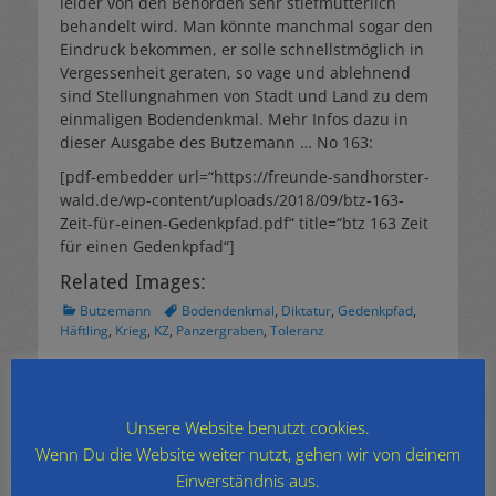
leider von den Behörden sehr stiefmütterlich
behandelt wird. Man könnte manchmal sogar den
Eindruck bekommen, er solle schnellstmöglich in
Vergessenheit geraten, so vage und ablehnend
sind Stellungnahmen von Stadt und Land zu dem
einmaligen Bodendenkmal. Mehr Infos dazu in
dieser Ausgabe des Butzemann … No 163:
[pdf-embedder url=“https://freunde-sandhorster-
wald.de/wp-content/uploads/2018/09/btz-163-
Zeit-für-einen-Gedenkpfad.pdf“ title=“btz 163 Zeit
für einen Gedenkpfad“]
Related Images:
Kategorien
Schlagworte
Butzemann
Bodendenkmal
,
Diktatur
,
Gedenkpfad
,
Häftling
,
Krieg
,
KZ
,
Panzergraben
,
Toleranz
Beitragsnavigation
← Zurück
Weiter →
Vorheriger
Nächster
Umweltschutz aktiv
Winterruhe
Unsere Website benutzt cookies.
Beitrag:
Beitrag:
Wenn Du die Website weiter nutzt, gehen wir von deinem
Archiv
Einverständnis aus.