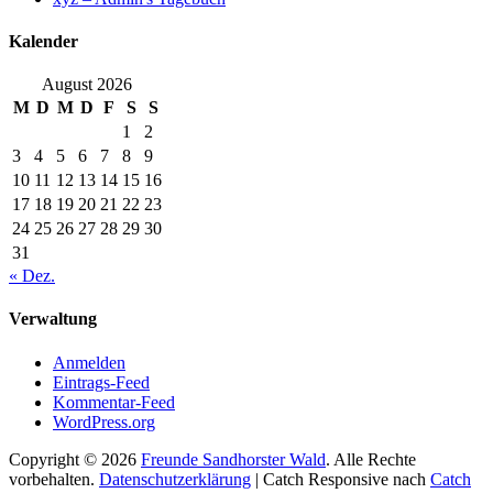
Kalender
August 2026
M
D
M
D
F
S
S
1
2
3
4
5
6
7
8
9
10
11
12
13
14
15
16
17
18
19
20
21
22
23
24
25
26
27
28
29
30
31
« Dez.
Verwaltung
Anmelden
Eintrags-Feed
Kommentar-Feed
WordPress.org
Copyright © 2026
Freunde Sandhorster Wald
. Alle Rechte
vorbehalten.
Datenschutzerklärung
| Catch Responsive nach
Catch