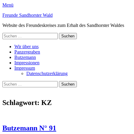
Menü
Freunde Sandhorster Wald
Website des Freundeskreises zum Erhalt des Sandhorster Waldes
Suche
nach:
Facebook
Primäres
Zum
Wir über uns
Inhalt
Panzergraben
Menü
springen
Butzemann
Impressionen
Impressum
Datenschutzerklärung
Suchen
Suche
nach:
Schlagwort:
KZ
Butzemann N° 91