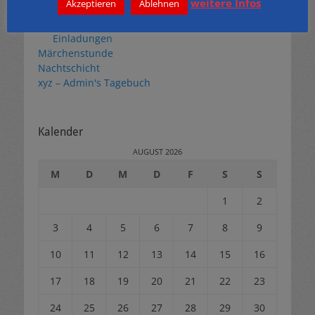
weitere Infos
Akzeptieren
Ablehnen
Themen
Butzemann
Einladungen
Märchenstunde
Nachtschicht
xyz – Admin's Tagebuch
Kalender
AUGUST 2026
M
D
M
D
F
S
S
1
2
3
4
5
6
7
8
9
10
11
12
13
14
15
16
17
18
19
20
21
22
23
24
25
26
27
28
29
30