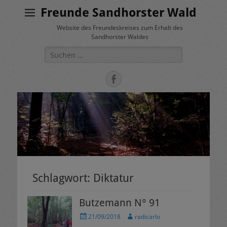
Freunde Sandhorster Wald
Website des Freundeskreises zum Erhalt des
Sandhorster Waldes
Suche
nach:
Facebook
Schlagwort:
Diktatur
Butzemann N° 91
Veröffentlicht
Autor
21/09/2018
radicarlo
am